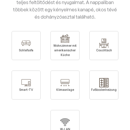
teljes feltöltődést és nyugalmat. A nappaliban
többek között egy kényelmes kanapé, okos tévé
és dohányzóasztal található.
Wohnzimmer mit
Schlafsofa
amerikanischer
Couchtisch
Küche
Smart-TV
Klimaanlage
Fußbodenheizung
W-LAN