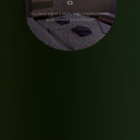
Zárt parkoló
Wifi
Játszótér az udvaron
Húzza az egeret a képre, hogy megtekinthesse
az apartmant felszereltségét
Továbbiak megtekintése...
APARTMAN LEÍRÁS
A HUGO APARTMANRÓL
Hugo Apartmanunk cirka 60 m2 alapterületű, külön bejáratú,
de igény szerint a Hubert Apartmannal összenyitható,
rendkívül hangulatos szálláshely. Két hálószobával; egy tágas,
amerikai konyhás nappalival és fürdőszobával rendelkezik.
Elsősorban családoknak és baráti társaságoknak ajánljuk.
Részletek megtekintése