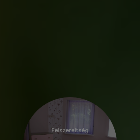
apartmanunkban elérhető, illetve mindkettőben egy kisebb
okos tévé került elhelyezésre. A gyermekek számára
különböző kültéri és beltéri játékok szolgálják az aktív
pihenést. Díjmentes parkolás a zárt udvarban lehetséges.
Szállásaink egész évben várják a kikapcsolódásra vágyó
vendégeket.
Foglalni szeretnék!
Felszereltség
Felszereltség
Öböl ablakos hálószoba
Kád