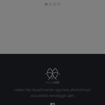
elhelyezkedése, mert nagyon közel
van a Csetényi Élménypark, ahol
bivalyrezervátum, csónakázótó és
hatalmas játszótér található.
Halas Ház Apartmanok: egy hely, ahol könnyű
visszatérő vendéggé válni.