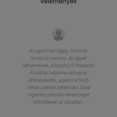
Vélemények
Az apartman tágas, tiszta és
rendkívül csendes. Az ágyak
kényelmesek, a konyha jól felszerelt.
Kedves, segítőkész személyzet, az
Kisgyermekkel érkezőknek csak
Rugalmas ügyintézés, tiszta,
A szállás hatalmas előnye az
apartman tiszta és jól felszerelt.
rendezett szállás. Visszatérünk!
ajánlani tudom, bababarát
elhelyezkedés, ugyanis a fürdő
szálláshely- még szoptatópárnát is
néhány perces sétára van. Saját
kaptam, és a nagytesónak futóbiciklit
ingyenes parkolási lehetőséget
is adtak. A gyerekek nagyon élvezték
biztosítanak az udvarban.
a játszóteret a tágas udvaron. Az
apartman nagy előnye az