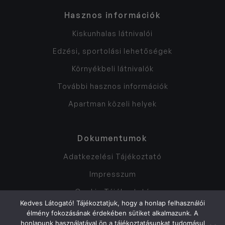
Hasznos információk
Kiskunhalas látnivalói
Edzési, sportolási lehetőségek
Környékbeli látnivalók
További hasznos információk
Apartman közeli helyek
Dokumentumok
Adatkezelési Tájékoztató
Impresszum
Cookie Tájékoztató
Ászf
Kedves Látogató! Tájékoztatjuk, hogy a honlap felhasználói
Házirend
élmény fokozásának érdekében sütiket alkalmazunk. A
honlapunk használatával ön a tájékoztatásunkat tudomásul