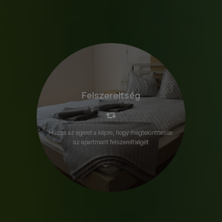
pároknak, kisebb családoknak ajánljuk.
Részletek megtekintése
Felszereltség
Felszereltség
Zuhanyzós fürdőszoba
Zárt parkoló
Játszótér az udvaron
Mosógép
Továbbiak megtekintése...
Húzza az egeret a képre, hogy megtekinthesse
az apartmant felszereltségét
BEMUTATKOZÁS