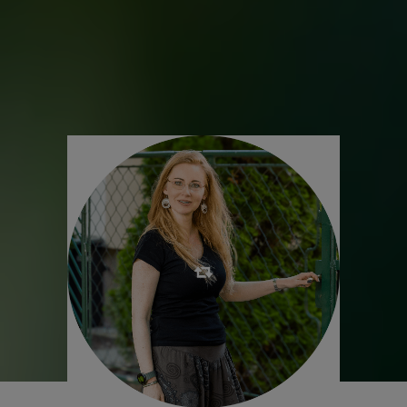
apartmanjainkban, melyek nagyobb társaság esetén össze
nyithatóak.
Ha kérdése van bátran hívjon vagy keressen e-mailben!