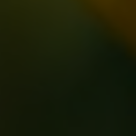
BEMUTATKOZÁS
Kedves Látogató, szeretettel
üdvözöljük honlapunkon!
A Halas Ház Apartmanok Kiskunhalas központjában, jól
megközelíthető, de mégis nyugodt utcában helyezkednek el.
Az önálló bejárattal rendelkező apartmanok jól felszerelt
konyhával, önálló fürdőszobával és modern berendezéssel
kerültek kialakításra. Ingyenes Wifi szolgáltatás mindkét