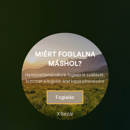
kezdőbetűi még alliterálnak is a Halas Ház elnevezéssel.
Férjem német származású, így első vendégeink rendszerint
rokon vadászok voltak Németországból. Majd anyanyelvének
köszönhetően elterjedt a hírünk osztrák vadászok között is.
Azóta számos országból érkeztek vendégeink, úgy mint
Jamaicából, Svájcból, Kanadából és USA-ból. Lassan itthon is
megismertek bennünket, egyre több visszatérő vendégünk
MIÉRT FOGLALNA
van, pedig szállás közvetítő oldalakon nem vagyunk
MÁSHOL?
regisztrálva. Weboldalunkon kívül viszont a Facebookon is
megtalálhatóak szezonális akcióink.
Ha közvetlenül nálunk foglalja le szállását,
biztosan a legjobb árat kapja pihenésére
Gyerekbarát szállás vagyunk, kérésre szívesen adunk
babáknak illetve nagyobbacska gyerekeknek való
felszerelést is, beleértve a babakádat, fellépőt, akár
Foglalás
szoptatós párnát, kisbiciklit, futóbiciklit és még rengeteg
mindent. Igény esetén a felnőtteknek és tudunk biciklit adni.
X Bezár
Szeretettel várjuk a kisebb és nagyobb családokat, baráti
társaságokat, az akár a két plusz egy és a négy plusz egy fős