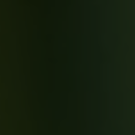
2
FRACIAÁGY
APARTMAN LEÍRÁS
A HUBERT APARTMANRÓL
Hubert Apartmanunk cirka 40 m2 alapterületű, külön bejáratú,
de igény szerint a Hugó Apartmannal összenyitható rendkívül
barátságos szálláshely. Egy hálószobával; tágas, amerikai
konyhás nappalival és fürdőszobával rendelkezik. Elsősorban