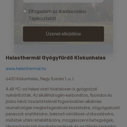
Elfogadom az Adatkezelési
Tájékoztatót
Üzenet elküldése
Halasthermál Gyógyfürdő Kiskunhalas
www.halasthermal.hu
6400 Kiskunhalas, Nagy Szeder I. u. 1.
A 48 °C -os halasi vizet hivatalosan is gyógyvízzé
nyilvánították. Az alkálihidrogén-karbonátos, fluoridos és
jódos hévíz összetételénél fogva kiválóan alkalmas
reumatológiai megbetegedések kezelésére, nőgyógyászati
panaszok enyhítésére, baleseti sérülések utókezelésére,
műtétek utáni rehabilitációra, mozgásszervi betegségek,
ideggyógyászati megbetegedések és perifériás keringési