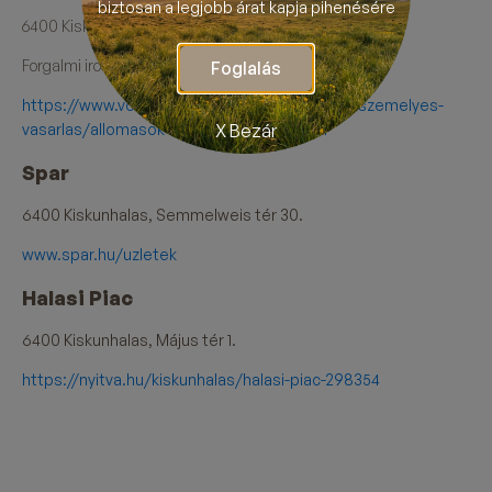
biztosan a legjobb árat kapja pihenésére
6400 Kiskunhalas, Május 1. Tér 9.
Forgalmi iroda telefonszáma:
+36-77-422-759
Foglalás
https://www.volanbusz.hu/hu/jegy-es-berlet/szemelyes-
vasarlas/allomasok-es-penztarak/info/141
X Bezár
Spar
6400 Kiskunhalas, Semmelweis tér 30.
www.spar.hu/uzletek
Halasi Piac
6400 Kiskunhalas, Május tér 1.
https://nyitva.hu/kiskunhalas/halasi-piac-298354