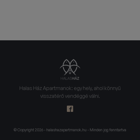
Halas Ház Apartmanok: egy hely, ahol könnyű
visszatérő vendéggé válni.
© Copyright 2026 - halashazapartmanok.hu - Minden jog fenntartva