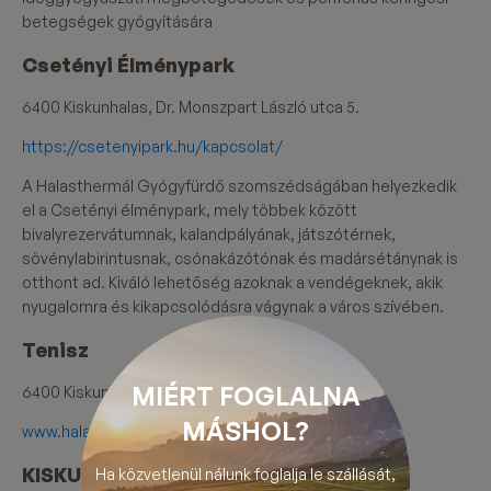
betegségek gyógyítására
Csetényi Élménypark
6400 Kiskunhalas, Dr. Monszpart László utca 5.
https://csetenyipark.hu/kapcsolat/
A Halasthermál Gyógyfürdő szomszédságában helyezkedik
el a Csetényi élménypark, mely többek között
bivalyrezervátumnak, kalandpályának, játszótérnek,
sövénylabirintusnak, csónakázótónak és madársétánynak is
otthont ad. Kiváló lehetőség azoknak a vendégeknek, akik
nyugalomra és kikapcsolódásra vágynak a város szívében.
Tenisz
MIÉRT FOGLALNA
6400 Kiskunhalas, Erzsébet Királyné tér 7/B
MÁSHOL?
www.halasitenisz.hu
KISKUNHALAS, AUTÓBUSZ-ÁLLOMÁS
Ha közvetlenül nálunk foglalja le szállását,