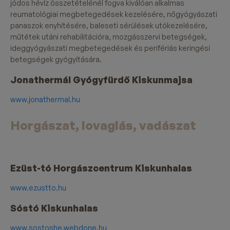
jódos hévíz összetételénél fogva kiválóan alkalmas
reumatológiai megbetegedések kezelésére, nőgyógyászati
panaszok enyhítésére, baleseti sérülések utókezelésére,
műtétek utáni rehabilitációra, mozgásszervi betegségek,
ideggyógyászati megbetegedések és perifériás keringési
betegségek gyógyítására.
Jonathermál Gyógyfürdő Kiskunmajsa
www.jonathermal.hu
Horgászat, lovaglás, vadászat
Ezüst-tó Horgászcentrum Kiskunhalas
www.ezustto.hu
Sóstó Kiskunhalas
www.sostoshe.webdone.hu