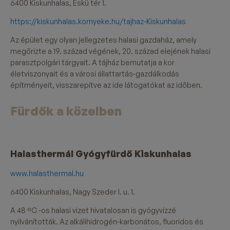
6400 Kiskunhalas, Eskü tér 1.
https://kiskunhalas.kornyeke.hu/tajhaz-Kiskunhalas
Az épület egy olyan jellegzetes halasi gazdaház, amely
megőrizte a 19. század végének, 20. század elejének halasi
parasztpolgári tárgyait. A tájház bemutatja a kor
életviszonyait és a városi állattartás-gazdálkodás
építményeit, visszarepítve az ide látogatókat az időben.
Fürdők a közelben
Halasthermál Gyógyfürdő Kiskunhalas
www.halasthermal.hu
6400 Kiskunhalas, Nagy Szeder I. u. 1.
A 48 °C -os halasi vizet hivatalosan is gyógyvízzé
nyilvánították. Az alkálihidrogén-karbonátos, fluoridos és