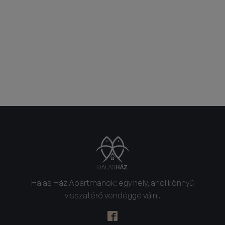
Halas Ház Apartmanok: egy hely, ahol könnyű
visszatérő vendéggé válni.