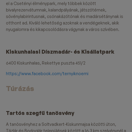
el a Csetényi élménypark, mely többek között
bivalyrezervátumnak, kalandpályának, játszótérnek,
sövénylabirintusnak, csónakázótónak és madársétánynak is
otthont ad. Kiváló lehetőség azoknak a vendégeknek, akik
nyugalomra és kikapcsolódásra vágynak a város szívében.
Kiskunhalasi Díszmadár- és Kisállatpark
6400 Kiskunhalas, Rekettye puszta 451/2
https://www.facebook.com/ternyiknoemi
Túrázás
Tartós szegfű tanösvény
A tanösvényhez a Soltvadkert-Kiskunmajsa közötti úton,
Tázlár és Bodoglár települések között a 16,3 km szelvénynél a