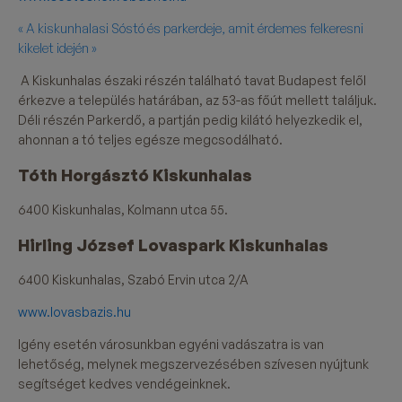
« A kiskunhalasi Sóstó és parkerdeje, amit érdemes felkeresni
kikelet idején »
A Kiskunhalas északi részén található tavat Budapest felől
érkezve a település határában, az 53-as főút mellett találjuk.
Déli részén Parkerdő, a partján pedig kilátó helyezkedik el,
ahonnan a tó teljes egésze megcsodálható.
Tóth Horgásztó Kiskunhalas
6400 Kiskunhalas, Kolmann utca 55.
Hirling József Lovaspark Kiskunhalas
6400 Kiskunhalas, Szabó Ervin utca 2/A
www.lovasbazis.hu
Igény esetén városunkban egyéni vadászatra is van
lehetőség, melynek megszervezésében szívesen nyújtunk
segítséget kedves vendégeinknek.