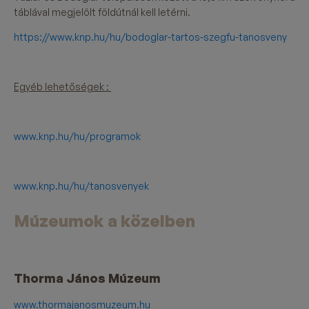
táblával megjelölt földútnál kell letérni.
https://www.knp.hu/hu/bodoglar-tartos-szegfu-tanosveny
Egyéb lehetőségek :
www.knp.hu/hu/programok
www.knp.hu/hu/tanosvenyek
Múzeumok
a közelben
Thorma János Múzeum
www.thormajanosmuzeum.hu