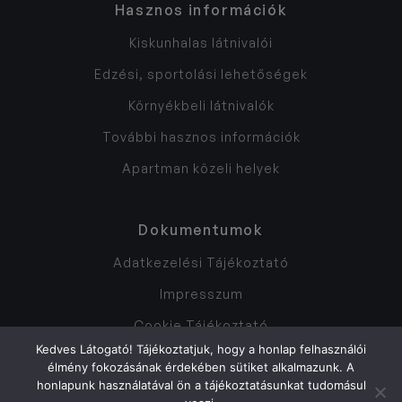
Hasznos információk
Kiskunhalas látnivalói
Edzési, sportolási lehetőségek
Környékbeli látnivalók
További hasznos információk
Apartman közeli helyek
Dokumentumok
Adatkezelési Tájékoztató
Impresszum
Cookie Tájékoztató
Kedves Látogató! Tájékoztatjuk, hogy a honlap felhasználói
Ászf
élmény fokozásának érdekében sütiket alkalmazunk. A
honlapunk használatával ön a tájékoztatásunkat tudomásul
Házirend