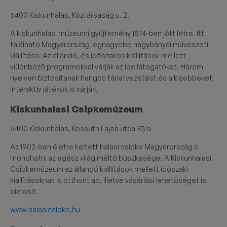
6400 Kiskunhalas, Köztársaság u. 2.
A kiskunhalasi múzeumi gyűjtemény 1874-ben jött létre. Itt
található Magyarország legnagyobb nagybányai művészeti
kiállítása. Az állandó, és időszakos kiállítások mellett
különböző programokkal várják az ide látogatókat. Három
nyelven biztosítanak hangos tárlatvezetést és a kisebbeket
interaktív játékok is várják.
Kiskunhalasi Csipkemúzeum
6400 Kiskunhalas, Kossuth Lajos utca 37/a
Az 1902-ben életre keltett halasi csipke Magyarország s
mondhatni az egész világ méltó büszkesége. A Kiskunhalasi
Csipkemúzeum az állandó kiállítások mellett időszaki
kiállításoknak is otthont ad, illetve vásárlási lehetőséget is
biztosít.
www.halasicsipke.hu