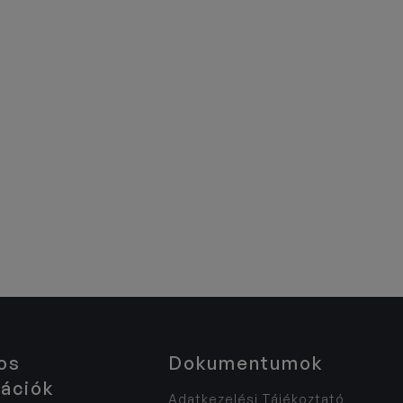
os
Dokumentumok
ációk
Adatkezelési Tájékoztató