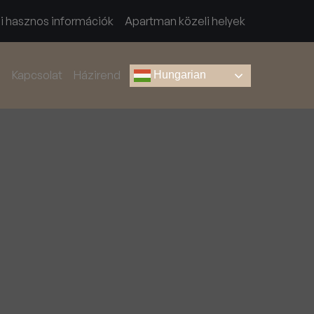
i hasznos információk
Apartman közeli helyek
s
Kapcsolat
Házirend
Hungarian