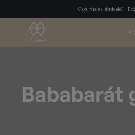
Kiskunhalas látnivalói
Edz
Fő
Bababarát g