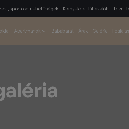
ési, sportolási lehetőségek
Környékbeli látnivalók
Tovább
oldal
Apartmanok
Bababarát
Árak
Galéria
Foglalá
aléria