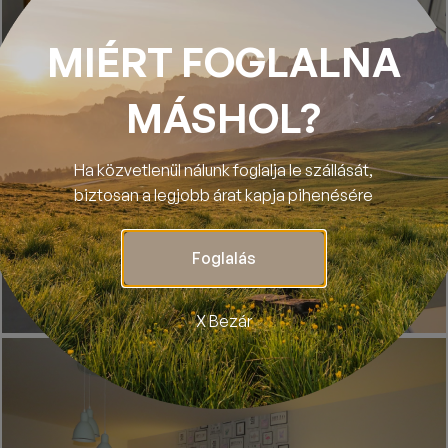
MIÉRT FOGLALNA
MÁSHOL?
Ha közvetlenül nálunk foglalja le szállását,
biztosan a legjobb árat kapja pihenésére
Foglalás
X Bezár