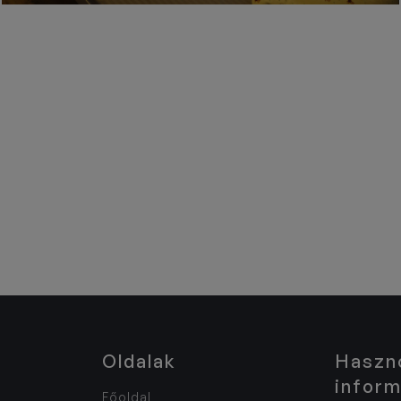
Oldalak
Haszn
inform
Főoldal